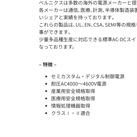
ベルニクスは多数の海外の電源メーカーと提
各メーカーは通信､医療､計測､半導体製造装置
いシェアと実績を持っております｡
これらの製品は､UL､EN､CSA､SEMI等
事ができます｡
少量多品種生産に対応できる標準AC-DCス
なっております。
– 特徴 –
セミカスタム・デジタル制御電源
耐圧AC4000～4600V電源
産業用安全規格取得
医療用安全規格取得
情報処理機器取得
クラスⅠ・Ⅱ適合