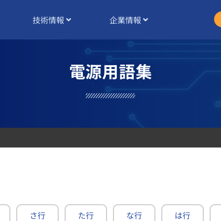
技術情報
企業情報
電源用語集
。
さ行
た行
な行
は行