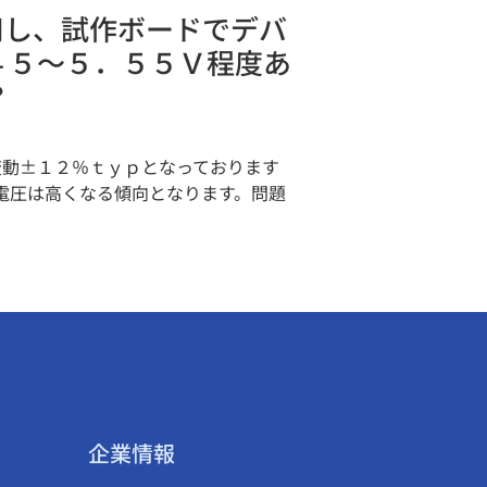
用し、試作ボードでデバ
４５～５．５５Ｖ程度あ
？
変動±１２％ｔｙｐとなっております
電圧は高くなる傾向となります。問題
企業情報