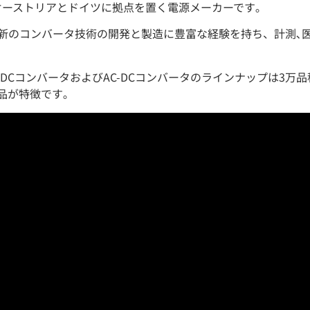
設立のオーストリアとドイツに拠点を置く電源メーカーです｡
で最新のコンバータ技術の開発と製造に豊富な経験を持ち、計測､医
DCコンバータおよびAC-DCコンバータのラインナップは3万品種
品が特徴です｡