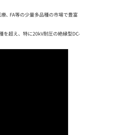
療､ FA等の少量多品種の市場で豊富
を超え、特に20kV耐圧の絶縁型DC-